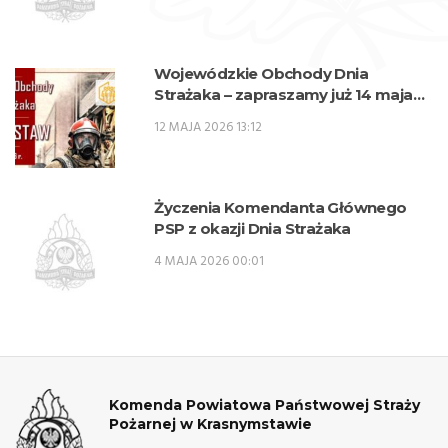
zawodowe w zawodzie technik
pożarnictwa (KKZ) w roku szkolnym
2026/2027.
Wojewódzkie Obchody Dnia
Strażaka – zapraszamy już 14 maja
na Plac 3 Maja w Krasnymstawie
12 MAJA 2026 13:12
Życzenia Komendanta Głównego
PSP z okazji Dnia Strażaka
4 MAJA 2026 00:01
Komenda Powiatowa Państwowej Straży
Pożarnej w Krasnymstawie