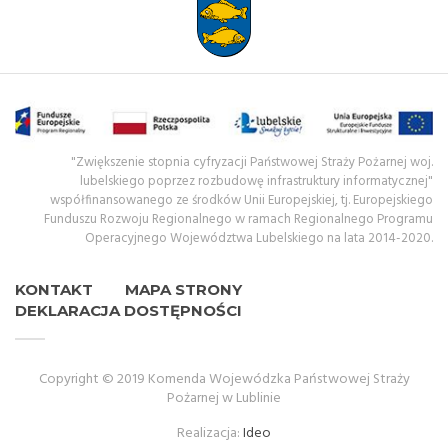
"Zwiększenie stopnia cyfryzacji Państwowej Straży Pożarnej woj.
lubelskiego poprzez rozbudowę infrastruktury informatycznej"
współfinansowanego ze środków Unii Europejskiej, tj. Europejskiego
Funduszu Rozwoju Regionalnego w ramach Regionalnego Programu
Operacyjnego Województwa Lubelskiego na lata 2014-2020.
KONTAKT
MAPA STRONY
DEKLARACJA DOSTĘPNOŚCI
Copyright © 2019 Komenda Wojewódzka Państwowej Straży
Pożarnej w Lublinie
Realizacja:
Ideo