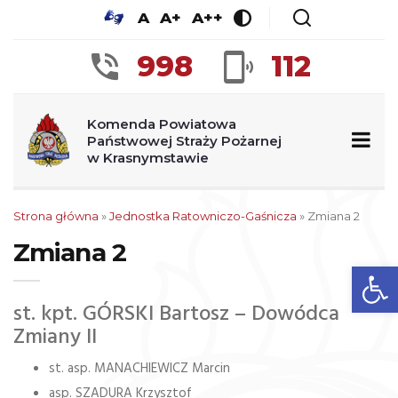
A
A+
A++
998
112
Komenda Powiatowa
Państwowej Straży Pożarnej
w Krasnymstawie
Strona główna
»
Jednostka Ratowniczo-Gaśnicza
»
Zmiana 2
Zmiana 2
Ot
st. kpt. GÓRSKI Bartosz – Dowódca
Zmiany II
st. asp. MANACHIEWICZ Marcin
asp. SZADURA Krzysztof