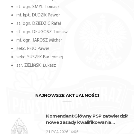
st. ogn. SMYL Tomasz
mł. kpt. DUDZIK Paweł
st. ogn. DZIEDZIC Rafał
st. ogn. DŁUGOSZ Tomasz
mł. ogn. JAROSZ Michał
sekc. PEJO Paweł
sekc. SUSZEK Bartłomiej
str. ZIELIŃSKI Łukasz
NAJNOWSZE AKTUALNOŚCI
Komendant Główny PSP zatwierdził
nowe zasady kwalifikowania
kandydatów na kwalifikacyjne kursy
2 LIPCA 2026 14:06