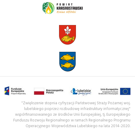
"Zwiększenie stopnia cyfryzacji Państwowej Straży Pożarnej woj.
lubelskiego poprzez rozbudowę infrastruktury informatycznej"
współfinansowanego ze środków Unii Europejskiej, tj. Europejskiego
Funduszu Rozwoju Regionalnego w ramach Regionalnego Programu
Operacyjnego Województwa Lubelskiego na lata 2014-2020.