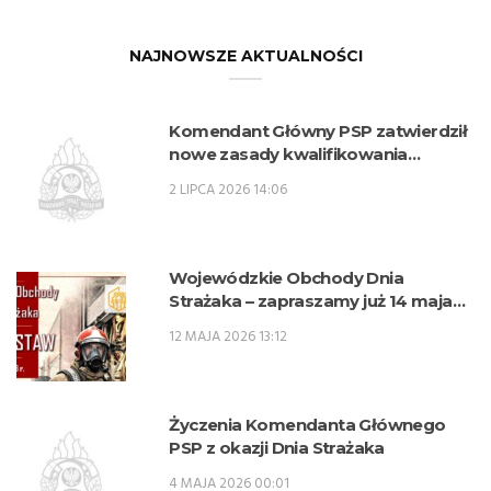
NAJNOWSZE AKTUALNOŚCI
Komendant Główny PSP zatwierdził
nowe zasady kwalifikowania
kandydatów na kwalifikacyjne kursy
2 LIPCA 2026 14:06
zawodowe w zawodzie technik
pożarnictwa (KKZ) w roku szkolnym
2026/2027.
Wojewódzkie Obchody Dnia
Strażaka – zapraszamy już 14 maja
na Plac 3 Maja w Krasnymstawie
12 MAJA 2026 13:12
Życzenia Komendanta Głównego
PSP z okazji Dnia Strażaka
4 MAJA 2026 00:01